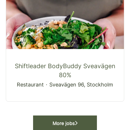
Shiftleader BodyBuddy Sveavägen
80%
Restaurant
·
Sveavägen 96, Stockholm
More jobs