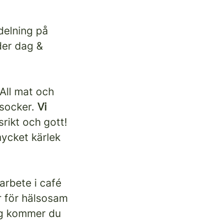
vdelning på
der dag &
 All mat och
 socker.
Vi
rikt och gott!
mycket kärlek
arbete i café
er för hälsosam
ing kommer du