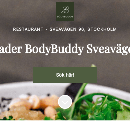
RESTAURANT
·
SVEAVÄGEN 96, STOCKHOLM
eader BodyBuddy Sveavä
Sök här!