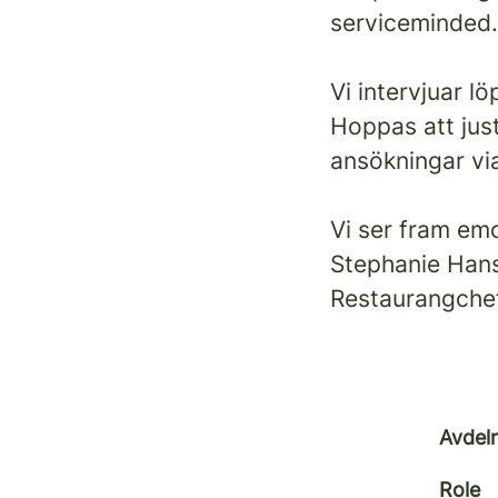
serviceminded. 
Vi intervjuar l
Hoppas att just
ansökningar via
Vi ser fram emo
Stephanie Han
Restaurangche
Avdel
Role