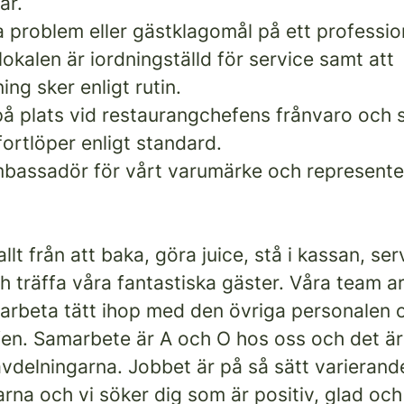
ar.
 problem eller gästklagomål på ett profession
 lokalen är iordningställd för service samt att
ng sker enligt rutin.
å plats vid restaurangchefens frånvaro och s
ortlöper enligt standard.
bassadör för vårt varumärke och represente
 allt från att baka, göra juice, stå i kassan, se
h träffa våra fantastiska gäster. Våra team a
arbeta tätt ihop med den övriga personalen 
en. Samarbete är A och O hos oss och det är 
avdelningarna. Jobbet är på så sätt varierand
na och vi söker dig som är positiv, glad och