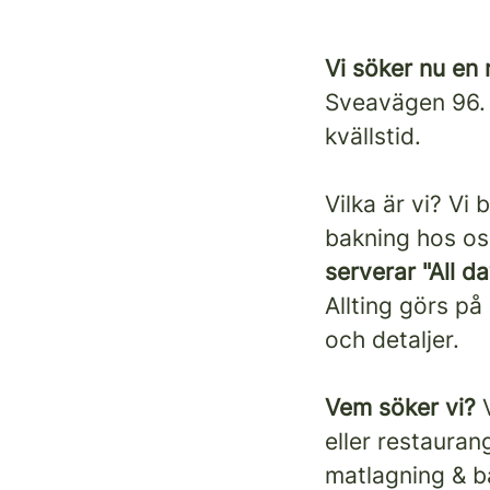
Vi söker nu en 
Sveavägen 96. 
kvällstid.
Vilka är vi? Vi
bakning hos oss
serverar "All d
Allting görs p
och detaljer.
Vem söker vi?
eller restauran
matlagning & b