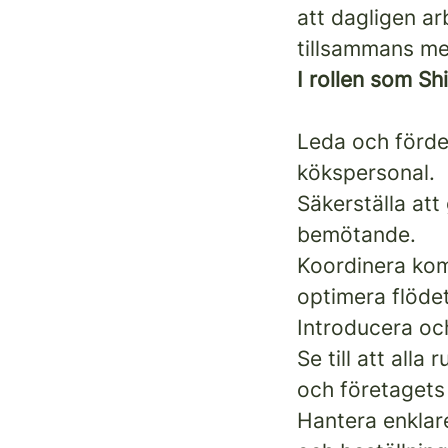
att dagligen ar
tillsammans me
I rollen som Shi
Leda och fördel
kökspersonal.
Säkerställa att
bemötande.
Koordinera kom
optimera flödet
Introducera oc
Se till att alla
och företagets 
Hantera enklar