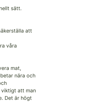
ellt sätt.
äkerställa att
ra våra
rvera mat,
rbetar nära och
och
viktigt att man
e. Det är högt