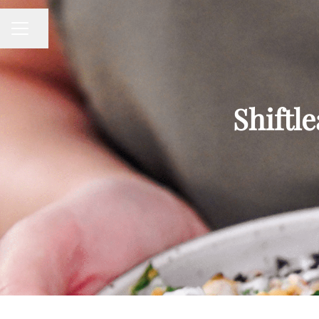
Share page
CAREER MENU
Shiftl