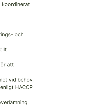
, koordinerat
rings- och
llt
ör att
met vid behov.
js enligt HACCP
överlämning