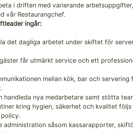
beta i driften med varierande arbetsuppgifter
d vår Restaurangchef.
ftleader ingår:
a det dagliga arbetet under skiftet för serve
 gäster får utmärkt service och ett professione
munikationen mellan kök, bar och servering f
.
h handleda nya medarbetare samt stötta tea
 rutiner kring hygien, säkerhet och kvalitet föl
policy.
e administration såsom kassarapporter, skift