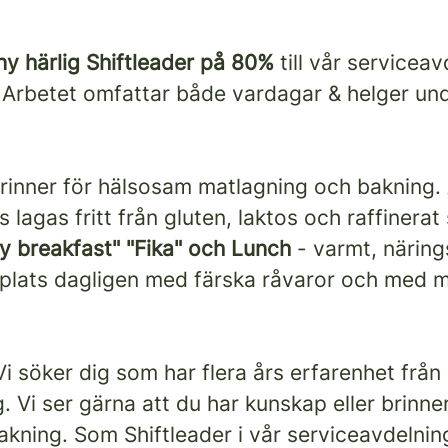
ny härlig Shiftleader på 80%
till vår servicea
Arbetet omfattar både vardagar & helger un
 brinner för hälsosam matlagning och bakning.
 lagas fritt från gluten, laktos och raffinerat
ay breakfast" "Fika" och Lunch
- varmt, närings
å plats dagligen med färska råvaror och med 
Vi söker dig som har flera års erfarenhet från 
g. Vi ser gärna att du har kunskap eller brinn
akning. Som Shiftleader i vår serviceavdeln