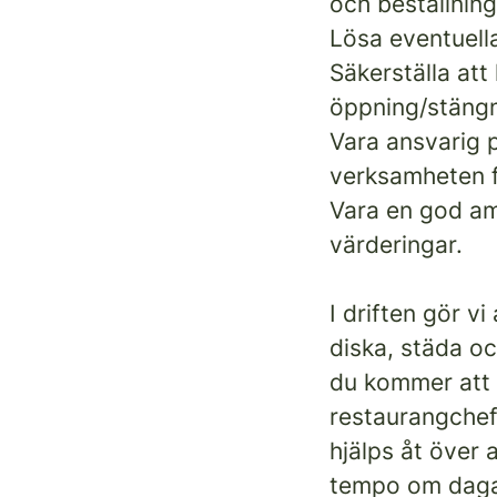
och beställning
Lösa eventuella
Säkerställa att
öppning/stängni
Vara ansvarig p
verksamheten f
Vara en god am
värderingar.
I driften gör vi
diska, städa oc
du kommer att 
restaurangchef
hjälps åt över 
tempo om dagar